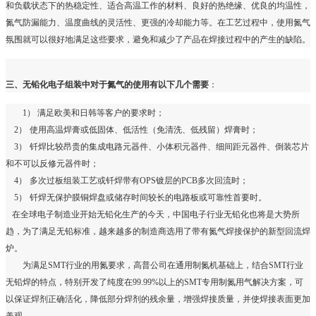
和负载状态下的热稳定性、适合高温工作的材料、良好的热绝缘、优良的均温性，
氮气防漏能力、温度曲线的灵活性、更强的冷却能力等。在工艺过程中，使用氮气
氛围就可以很好地满足这些要求，避免和减少了产品在焊接过程中的产生的缺陷。
三、无铅化电子组装中对于氮气的使用有以下几个需要
：
1）
满足欧美和日韩等客户的要求时；
2
）
使用高温焊膏或低固体、低活性（免清洗、低残留）焊膏时；
3
）
钎焊比较昂贵的集成电路元器件、小体积元器件、细间距元器件、倒装芯片
和不可以反修元器件时；
4
）
多次过板组装工艺或钎焊带有
OPS
镀层的
PCB
多次回流时；
5
）
钎焊无保护膜铜焊盘或储存时间较长的电路板或可靠性首要时。
在全球电子制造业开始无铅化生产的今天，中国电子行业无铅化也将是大势所
趋，为了满足无铅标准，越来越多的制造商选用了带有氮气焊接保护的新型回流焊
炉。
为满足
SMT
行业的用氮要求，高普公司在通用制氮机基础上，结合
SMT
行业
无铅焊的特点，特别开发了纯度在
99.99%
以上的
SMT
专用制氮用气解决方案，可
以保证焊剂正确活化，降低部分焊剂的残余量，增强焊接质量，并使焊接表面更加