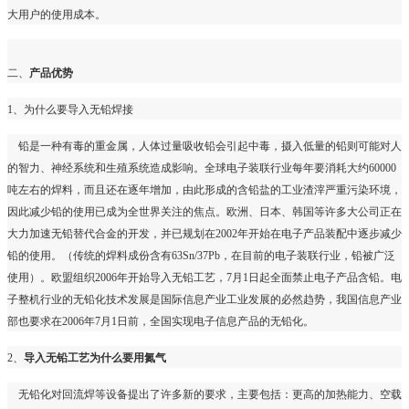
大用户的使用成本。
二、
产品优势
1
、为什么要导入无铅焊接
铅是一种有毒的重金属，人体过量吸收铅会引起中毒，摄入低量的铅则可能对人
的智力、神经系统和生殖系统造成影响。全球电子装联行业每年要消耗大约
60000
吨左右的焊料，而且还在逐年增加，由此形成的含铅盐的工业渣滓严重污染环境，
因此减少铅的使用已成为全世界关注的焦点。欧洲、日本、韩国等许多大公司正在
大力加速无铅替代合金的开发，并已规划在
2002
年开始在电子产品装配中逐步减少
铅的使用。（传统的焊料成份含有
63Sn/37Pb
，在目前的电子装联行业，铅被广泛
使用）。欧盟组织
2006
年开始导入无铅工艺，
7
月
1
日起全面禁止电子产品含铅。电
子整机行业的无铅化技术发展是国际信息产业工业发展的必然趋势，我国信息产业
部也要求在
2006
年
7
月
1
日前，全国实现电子信息产品的无铅化。
2
、
导入无铅工艺为什么要用氮气
无铅化对回流焊等设备提出了许多新的要求，主要包括：更高的加热能力、空载