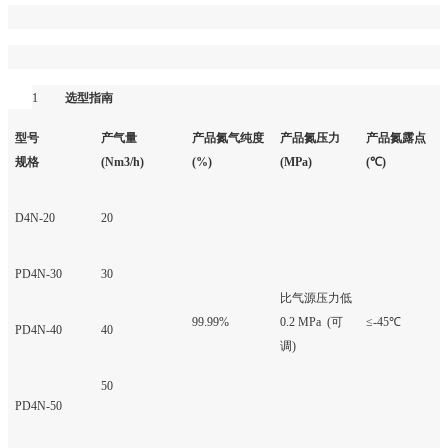
1
选型指南
型号
产气量
产品氮气纯度
产品氮压力
产品氮露点
规格
(Nm3/h)
(%)
(MPa)
(℃)
D4N-20
20
PD4N-30
30
比气源压力低
99.99%
0.2 MPa (
可
≤-45℃
PD4N-40
40
调
)
50
PD4N-50