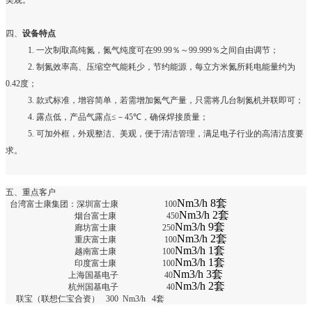
美观。
四、
设备特点
1.
一次制取高纯氮，氮气纯度可在
99.99
％～
99.999
％之间自由调节；
2.
制氮效率高、压缩空气能耗少，节约能源，每立方米氮所耗电能量约为
0.42
度；
3.
款式标准，增容简单，若需增加氮气产量，只需将几台制氮机并联即可；
4.
露点低，产品气露点
≤
－
45℃
，确保焊接质量；
5.
可加外框，外观整洁、美观，便于清洁管理，满足电子行业的高清洁度要
求。
五、
重点客户
Nm3/h 8
套
台湾富士康集团：深圳富士康
100
Nm3/h 2
套
烟台富士康
450
Nm3/h 9
套
廊坊富士康
250
Nm3/h 2
套
重庆富士康
100
Nm3/h 1
套
越南富士康
100
Nm3/h 1
套
印度富士康
100
Nm3/h 3
套
上海国基电子
40
Nm3/h 2
套
杭州国基电子
40
联宝（联想仁宝合资） 300 Nm3/h 4套