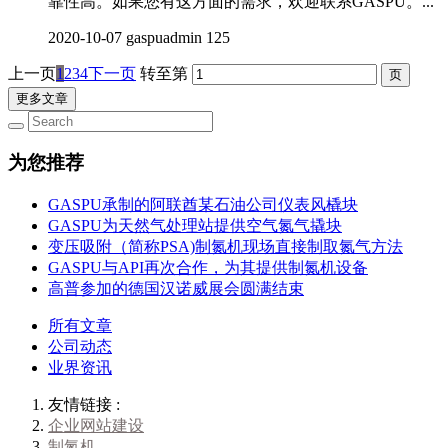
靠性高。如果您有这方面的需求，欢迎联系GASPU。...
2020-10-07
gaspuadmin
125
上一页
1
2
3
4
下一页
转至第
更多文章
为您推荐
GASPU承制的阿联酋某石油公司仪表风橇块
GASPU为天然气处理站提供空气氮气撬块
变压吸附（简称PSA)制氮机现场直接制取氮气方法
GASPU与API再次合作，为其提供制氮机设备
高普参加的德国汉诺威展会圆满结束
所有文章
公司动态
业界资讯
友情链接 :
企业网站建设
制氮机