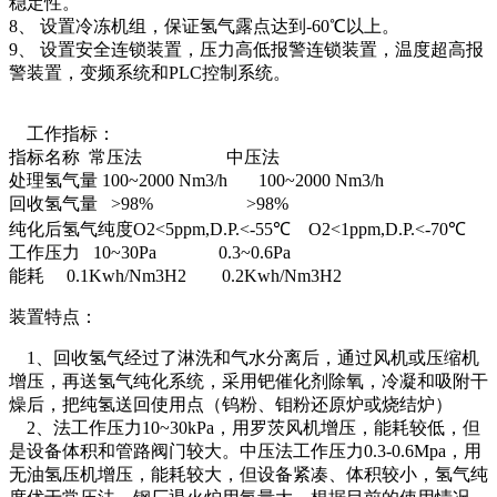
稳定性。
8、 设置冷冻机组，保证氢气露点达到-60℃以上。
9、 设置安全连锁装置，压力高低报警连锁装置，温度超高报
警装置，变频系统和PLC控制系统。
工作指标：
指标名称 常压法 中压法
处理氢气量 100~2000 Nm3/h 100~2000 Nm3/h
回收氢气量 >98% >98%
纯化后氢气纯度O2<5ppm,D.P.<-55℃ O2<1ppm,D.P.<-70℃
工作压力 10~30Pa 0.3~0.6Pa
能耗 0.1Kwh/Nm3H2 0.2Kwh/Nm3H2
装置特点：
1、回收氢气经过了淋洗和气水分离后，通过风机或压缩机
增压，再送氢气纯化系统，采用钯催化剂除氧，冷凝和吸附干
燥后，把纯氢送回使用点（钨粉、钼粉还原炉或烧结炉）
2、法工作压力10~30kPa，用罗茨风机增压，能耗较低，但
是设备体积和管路阀门较大。中压法工作压力0.3-0.6Mpa，用
无油氢压机增压，能耗较大，但设备紧凑、体积较小，氢气纯