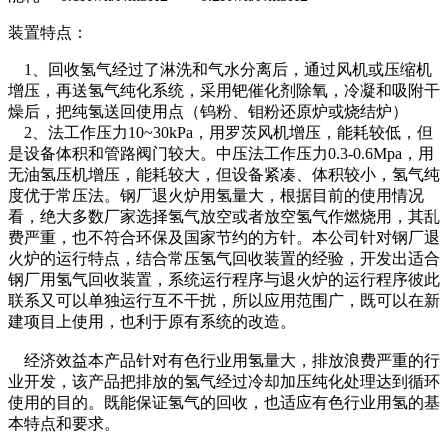
装置特点：
1、回收氢气经过了淋洗和气水分离后，通过风机或压缩机
增压，再送氢气纯化系统，采用钯催化剂除氧，冷凝和吸附干
燥后，把纯氢送回使用点（钨粉、钼粉还原炉或烧结炉）
2、法工作压力10~30kPa，用罗茨风机增压，能耗较低，但
是设备体积和管路阀门较大。中压法工作压力0.3-0.6Mpa，用
无油氢压机增压，能耗较大，但设备紧凑、体积较小，氢气纯
度优于常压法。钢厂退火炉用氢量大，根据目前的使用情况
看，绝大多数厂家选择氢气放空或者放空氢气作燃烧用，其乱
费严重，也不符合环保及国家节约的方针。本公司针对钢厂退
火炉的运行特点，结合常压氢气回收装置的经验，开发出适合
钢厂用氢气回收装置，系统运行程序与退火炉的运行程序彼此
联系又可以单独运行互不干扰，所以应用范围广，既可以在新
建项目上使用，也利于原有系统的改造。
经济效益本产品针对有色行业用氢量大，排放浪费严重的行
业开发，该产品把排放的氢气经过冷却加压纯化处理达到循环
使用的目的。既能保证氢气的回收，也适应有色行业用氢的基
本特点和要求。