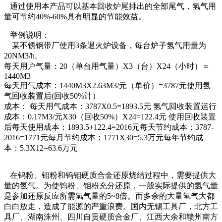
通过使用本产品可以基本回收炉尾排出的全部尾气，氢气用
量可节约40%-60%具有明显的节能效益。
举例说明：
某不锈钢带厂使用3条退火炉设备，每台炉子氢气用量为
20NM3/h。
每天用户气量：20（单台用气量）X3（台）X24（小时）＝
1440M3
每天用气成本：1440M3X2.63M3/元（单价）=3787元使用氢
气回收装置后(回收50%计）
成本： 每天用气成本：3787X0.5=1893.5元 氢气回收装置运行
成本：0.17M3/元X30（回收50%）X24=122.4元 使用回收装置
后每天使用成本：1893.5+122.4=2016元每天节约成本：3787-
2016=1771元每月节约成本：1771X30=5.3万元每年节约成
本：5.3X12=63.6万元
在钨粉、钼粉和钨钼硬质合金还原烧结过程中，需要提供大
量的氢气。为使钨粉、钼粉充分还原，一般实际提供的氢气量
是参加还原反应所需氢气量的5~8倍。而多余的大量氢气大都
白白放走，造成了能源的严重浪费。国内无锡工具厂，北方工
具厂、湖南洙州、四川自贡硬质合金厂、江西大余和赣州南方