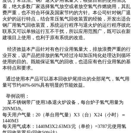
度优于常压法。钢厂退火炉用氢量大，根据目前的使用情况
看，绝大多数厂家选择氢气放空或者放空氢气作燃烧用，其乱
费严重，也不符合环保及国家节约的方针。本公司针对钢厂退
火炉的运行特点，结合常压氢气回收装置的经验，开发出适合
钢厂用氢气回收装置，系统运行程序与退火炉的运行程序彼此
联系又可以单独运行互不干扰，所以应用范围广，既可以在新
建项目上使用，也利于原有系统的改造。
经济效益本产品针对有色行业用氢量大，排放浪费严重的行
业开发，该产品把排放的氢气经过冷却加压纯化处理达到循环
使用的目的。既能保证氢气的回收，也适应有色行业用氢的基
本特点和要求。
通过使用本产品可以基本回收炉尾排出的全部尾气，氢气用
量可节约40%-60%具有明显的节能效益。
举例说明：
某不锈钢带厂使用3条退火炉设备，每台炉子氢气用量为
20NM3/h。
每天用户气量：20（单台用气量）X3（台）X24（小时）＝
1440M3
每天用气成本：1440M3X2.63M3/元（单价）=3787元使用氢
气回收装置后(回收50%计）