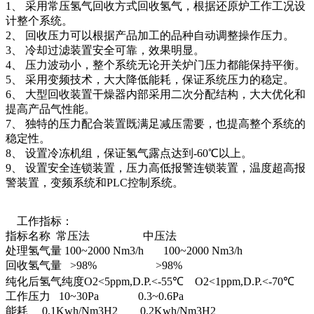
1、 采用常压氢气回收方式回收氢气，根据还原炉工作工况设
计整个系统。
2、 回收压力可以根据产品加工的品种自动调整操作压力。
3、 冷却过滤装置安全可靠，效果明显。
4、 压力波动小，整个系统无论开关炉门压力都能保持平衡。
5、 采用变频技术，大大降低能耗，保证系统压力的稳定。
6、 大型回收装置干燥器内部采用二次分配结构，大大优化和
提高产品气性能。
7、 独特的压力配合装置既满足减压需要，也提高整个系统的
稳定性。
8、 设置冷冻机组，保证氢气露点达到-60℃以上。
9、 设置安全连锁装置，压力高低报警连锁装置，温度超高报
警装置，变频系统和PLC控制系统。
工作指标：
指标名称 常压法 中压法
处理氢气量 100~2000 Nm3/h 100~2000 Nm3/h
回收氢气量 >98% >98%
纯化后氢气纯度O2<5ppm,D.P.<-55℃ O2<1ppm,D.P.<-70℃
工作压力 10~30Pa 0.3~0.6Pa
能耗 0.1Kwh/Nm3H2 0.2Kwh/Nm3H2