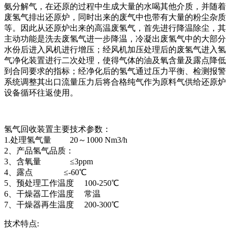
氨分解气，在还原的过程中生成大量的水喝其他介质，并随着
废氢气排出还原炉，同时出来的废气中也带有大量的粉尘杂质
等。因此从还原炉出来的高温废氢气，首先进行降温除尘，其
主动功能是洗去废氢气进一步降温，冷凝出废氢气中的大部分
水份后进入风机进行增压；经风机加压处理后的废氢气进入氢
气净化装置进行二次处理，使得气体的油及氧含量及露点降低
到合同要求的指标；经净化后的氢气通过压力平衡、检测报警
系统调整其出口流量压力后将合格纯气作为原料气供给还原炉
设备循环往返使用。
氢气回收装置主要技术参数：
1.处理氢气量 20～1000 Nm3/h
2、产品氢气品质：
3、含氧量 ≤3ppm
4、露点 ≤-60℃
5、预处理工作温度 100-250℃
6、干燥器工作温度 常温
7、干燥器再生温度 200-300℃
技术特点: