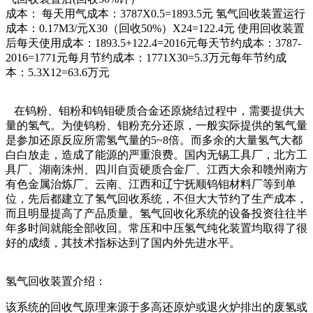
成本： 每天用气成本：3787X0.5=1893.5元 氢气回收装置运行
成本：0.17M3/元X30（回收50%）X24=122.4元 使用回收装置
后每天使用成本：1893.5+122.4=2016元每天节约成本：3787-
2016=1771元每月节约成本：1771X30=5.3万元每年节约成
本：5.3X12=63.6万元
在钨粉、钼粉和钨钼硬质合金还原烧结过程中，需要提供大
量的氢气。为使钨粉、钼粉充分还原，一般实际提供的氢气量
是参加还原反应所需氢气量的5~8倍。而多余的大量氢气大都
白白放走，造成了能源的严重浪费。国内无锡工具厂，北方工
具厂、湖南洙州、四川自贡硬质合金厂、江西大余和赣州南方
有色金属治炼厂、云南、江西和辽宁抚顺钨钼材料厂等到单
位，先后都建立了氢气回收系统，不但大大节约了生产成本，
而且明显提高了产品质量。氢气回收化系统的设备投资往往半
年多时间就能全部收回。常压和中压氢气纯化装置均取得了很
好的成绩，其技术指标达到了国内外先进水平。
氢气回收装置介绍：
该系统的回收气原理来源于多高还原炉或退火炉排出的废氢或