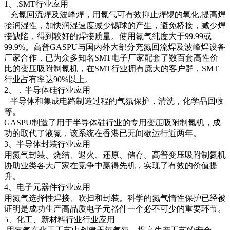
1、.SMT行业应用
充氮回流焊及波峰焊，用氮气可有效抑止焊锡的氧化,提高焊
接润湿性，加快润湿速度减少锡球的产生，避免桥接，减少焊
接缺陷，得到较好的焊接质量。使用氮气纯度大于99.99或
99.9%。高普GASPU与国内外大部分充氮回流焊及波峰焊设备
厂家合作，已为众多知名SMT电子厂家配套了数百套高性价
比的变压吸附制氮机，在SMT行业拥有庞大的客户群，SMT
行业占有率达90%以上。
2、．半导体硅行业应用
半导体和集成电路制造过程的气氛保护，清洗，化学品回收
等。
GASPU制造了用于半导体硅行业的专用变压吸附制氮机，成
功的取代了液氮，该系统在香港已无间歇运行近两年。
3、半导体封装行业应用
用氮气封装、烧结、退火、还原、储存。高普变压吸附制氮机
协助业类各大厂家在竞争中赢得先机，实现了有效的价值提
升。
4、电子元器件行业应用
用氮气选择性焊接、吹扫和封装。科学的氮气惰性保护已经被
证明是成功生产高品质电子元器件一个必不可少的重要环节。
5、化工、新材料行业行业应用