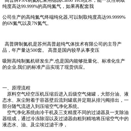
高普牌PSA制氮机,采用德国Carbo Tech技术，能一次性制取
纯度高达99.999%的高纯氮气，如果再配套我
公司生产的高纯氮气终端纯化器,可以制取纯度高达99.9999%
的6N氮气以及7N氮气。
高普牌制氮机是苏州高普超纯气体技术有限公司的主导产
品，年产量达500套。 高普是国内较早从事变压
吸附高纯制氮机研发生产,也是国内能够批量化、标准化生产
的企业,
我们的标准产品实现了现货供应。
一、原理流程
原料空气经空压机压缩后进入后级空气储罐，大部分油、液
态水、灰尘附着于容器壁后流到罐底并定期从排污阀排出，一
部分随气流进入到压缩空气净化系统。
空气净化系统由冷干机及三支精度不同的过滤器及一支除油
器组成，通过冷冻除湿以及过滤器由粗到精地将压缩空气中的
液态水、油、及尘埃过滤干净，