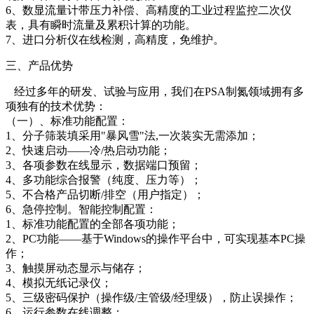
6、数显流量计带压力补偿、高精度的工业过程监控二次仪
表，具有瞬时流量及累积计算的功能。
7、进口分析仪在线检测，高精度，免维护。
三、产品优势
经过多年的研发、试验与应用，我们在PSA制氮领域拥有多
项独有的技术优势：
（一）、标准功能配置：
1、分子筛装填采用"暴风雪"法,一次装实无需添加；
2、快速启动——冷/热启动功能；
3、各项参数在线显示，数据端口预留；
4、多功能综合报警（纯度、压力等）；
5、不合格产品切断/排空（用户指定）；
6、急停控制。智能控制配置：
1、标准功能配置的全部各项功能；
2、PC功能——基于Windows的操作平台中，可实现基本PC操
作；
3、触摸屏动态显示与储存；
4、模拟无纸记录仪；
5、三级密码保护（操作级/主管级/经理级），防止误操作；
6、运行参数在线调整；