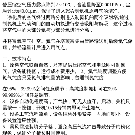
使压缩空气压力露点降到2～10℃，含油量降至0.001PPm，尘
埃过滤到0.01μm，保证了进入PSA制氮机原料气的洁净。
净化后的空气经过两路分别进入制氮机的两个吸附塔,通过
制氮机上气动阀门的自动切换进行交替吸附与解吸，这个过程
将空气中的大部分氮与少部分氧进行分离，
并将富氧空气排空。氮气在塔顶富集由管路输送到后级氮气储
罐，并经流量计后进入用气点。
二、技术特点
1、原料空气取自自然，只需提供压缩空气和电源即可制氮
气。设备能耗低，运行成本费用少。 2、氮气纯度调整方便，
氮气纯度只受氮气排气量的影响，普通制氮纯度
在95%－99.99%之间任意调节；高纯度制氮机可在99%－
99.999%之间任意调节。
3、设备自动化程度高，产气快，可无人值守。启动、关机只
需按一下按钮，开机10-15分钟内即可产生氮气。
4、设备工艺流程简单，设备结构外形紧凑，占地面积小，设
备装置适应性强。
5、暴风雪法装填分子筛，避免高压气流冲击导致分子筛粉化
现象，保证分子筛长时间使用。